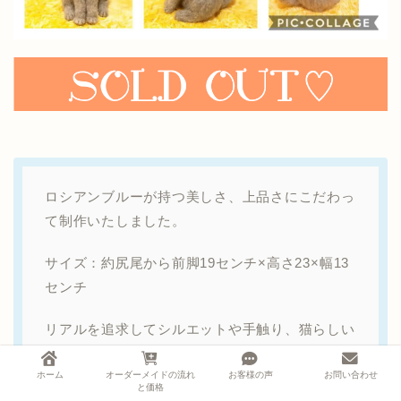
ロシアンブルーが持つ美しさ、上品さにこだわっ
て制作いたしました。
サイズ：
約尻尾から前脚
19
センチ
×
高さ
23×
幅
13
センチ
リアルを追求してシルエットや手触り、猫らしい
しなやかさ、毛並み、表情など細部までこだわっ
ホーム
オーダーメイドの流れ
お客様の声
お問い合わせ
てじっくりと制作しました。追視しますので常に
と価格